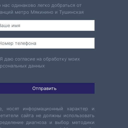
 нас одинаково легко добраться от
анций метро Мякинино и Тушинская
Я даю согласие на обработку моих
рсональных данных
е, носят информационный характер и
сетители сайта не должны использовать
ределение диагноза и выбор методики