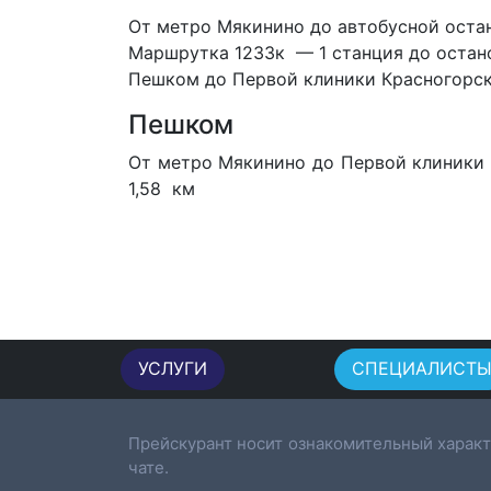
От метро Мякинино до автобусной остан
Маршрутка 1233к — 1 станция до остано
Пешком до Первой клиники Красногорск н
Пешком
От метро Мякинино до Первой клиники К
1,58 км
УСЛУГИ
СПЕЦИАЛИСТ
Прейскурант носит ознакомительный характ
чате.