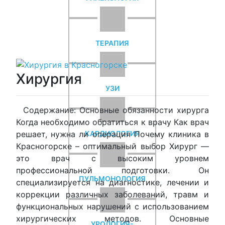
ТЕРАПИЯ
Хирургия
УЗИ
Содержание: Основные обязанности хирурга
Когда необходимо обратиться к врачу Как врач
КАРДИОЛОГИЯ
решает, нужна ли операция Почему клиника в
Красногорске – оптимальный выбор Хирург —
это врач с высоким уровнем
профессиональной подготовки. Он
ПУЛЬМОНОЛОГИЯ
специализируется на диагностике, лечении и
коррекции различных заболеваний, травм и
функциональных нарушений с использованием
хирургических методов. Основные
УРОЛОГИЯ-