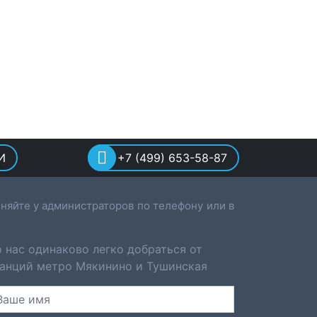
И
+7 (499) 653-58-87
няйте у администраторов по телефону или в
 нас одинаково легко добраться от
анций метро Мякинино и Тушинская