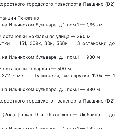
коростного городского транспорта Павшино (D2)
станции Пенягино
а Ильинском бульваре, д.1, пом.1 — 1,35 км
 остановки Вокзальная улица — 390 м
рутки — 151, 209к, 30к, 568к — 3 остановки до
а Ильинском бульваре, д.1, пом.1 — 980 м
 остановки Госархив — 590 м
, 372 · метро Тушинская, маршрутка 120к — 1
а Ильинском бульваре, д.1, пом.1 — 980 м
коростного городского транспорта Павшино (D2)
 (2
платформа 1) и
Шаховская — Люблино —
до
а Ильинском бульваре, д.1, пом.1 — 1,35 км