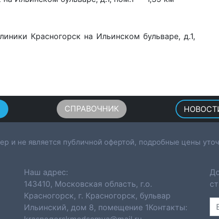
линики Красногорск на Ильинском бульваре, д.1,
Ы
СПРАВОЧНИК
НОВОСТ
ер и не является публичной офертой, подробные цены уточ
Наш адрес:
До
143410, Московская область, г.о.
ст
Красногорск, г. Красногорск, бульвар
Ильинский, дом 8, помещение 1Контакты: