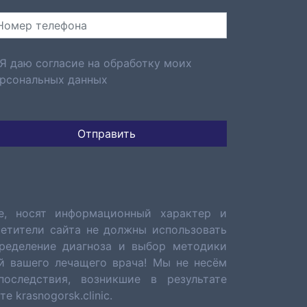
Я даю согласие на обработку моих
рсональных данных
е, носят информационный характер и
сетители сайта не должны использовать
ределение диагноза и выбор методики
й вашего лечащего врача! Мы не несём
последствия, возникшие в результате
 krasnogorsk.clinic.