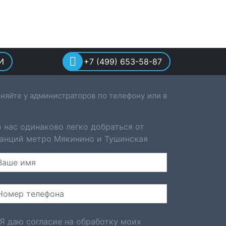
И
+7 (499) 653-58-87
няйте у администраторов по телефону или в
 нас одинаково легко добраться от
анций метро Мякинино и Тушинская
Я даю согласие на обработку моих