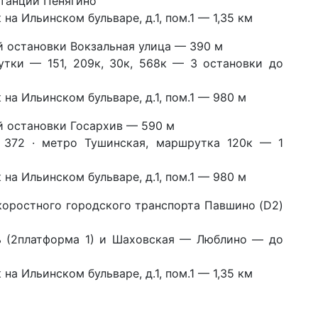
станции Пенягино
а Ильинском бульваре, д.1, пом.1 — 1,35 км
 остановки Вокзальная улица — 390 м
рутки — 151, 209к, 30к, 568к — 3 остановки до
а Ильинском бульваре, д.1, пом.1 — 980 м
 остановки Госархив — 590 м
, 372 · метро Тушинская, маршрутка 120к — 1
а Ильинском бульваре, д.1, пом.1 — 980 м
коростного городского транспорта Павшино (D2)
 (2
платформа 1) и
Шаховская — Люблино —
до
а Ильинском бульваре, д.1, пом.1 — 1,35 км