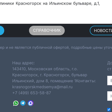
линики Красногорск на Ильинском бульваре, д.1,
Ы
СПРАВОЧНИК
НОВОСТ
ер и не является публичной офертой, подробные цены уточ
Наш адрес:
До
143410, Московская область, г.о.
ст
Красногорск, г. Красногорск, бульвар
Ильинский, дом 8, помещение 1Контакты:
krasnogorskmedsemya@mail.ru
+7 (499) 653-58-87