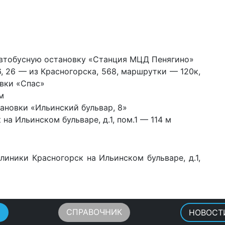
о
втобусную остановку «Станция МЦД Пенягино»
66, 26 — из Красногорска, 568, маршрутки — 120к,
овки «Спас»
м
ановки «Ильинский бульвар, 8»
а Ильинском бульваре, д.1, пом.1 — 114 м
линики Красногорск на Ильинском бульваре, д.1,
Ы
СПРАВОЧНИК
НОВОСТ