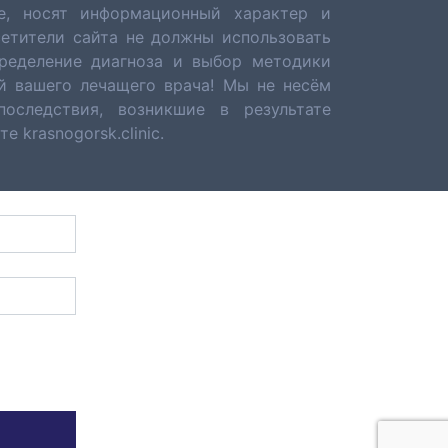
е, носят информационный характер и
сетители сайта не должны использовать
ределение диагноза и выбор методики
й вашего лечащего врача! Мы не несём
последствия, возникшие в результате
 krasnogorsk.clinic.