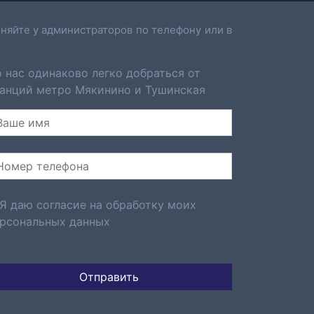
няйте у администраторов по телефону или в
 нас одинаково легко добраться от
анций метро Мякинино и Тушинская
Я даю согласие на обработку моих
рсональных данных